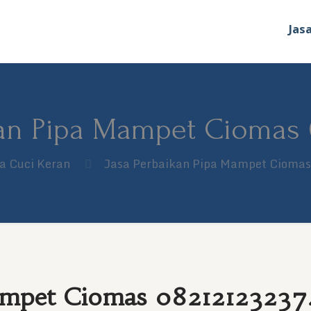
Jas
kan Pipa Mampet Ciomas 
a Cuci Keran
Jasa Perbaikan Pipa Mampet Cioma
Mampet Ciomas 08212123237