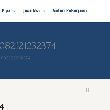
a Pipa
Jasa Bor
Galeri Pekerjaan
082121232374
s 082121232374
4