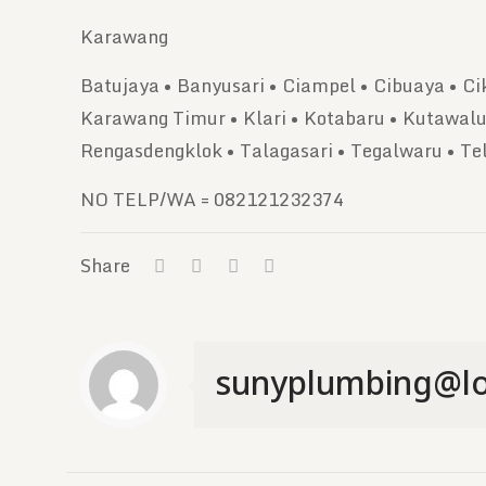
Karawang
Batujaya • Banyusari • Ciampel • Cibuaya • C
Karawang Timur • Klari • Kotabaru • Kutawalu
Rengasdengklok • Talagasari • Tegalwaru • Te
NO TELP/WA = 082121232374
Share
sunyplumbing@lo