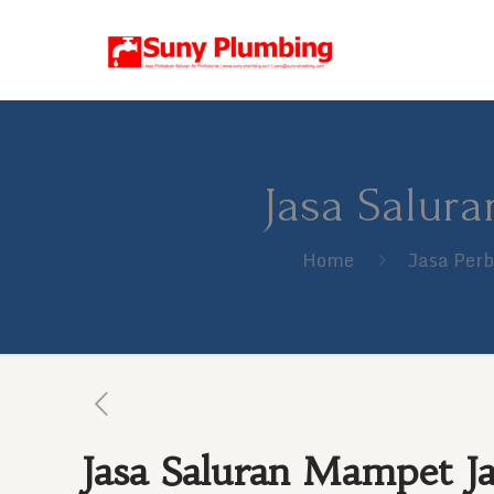
Jasa Salura
Home
Jasa Per
Jasa Saluran Mampet J