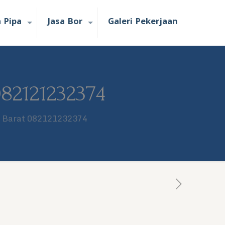
a Pipa
Jasa Bor
Galeri Pekerjaan
082121232374
a Barat 082121232374