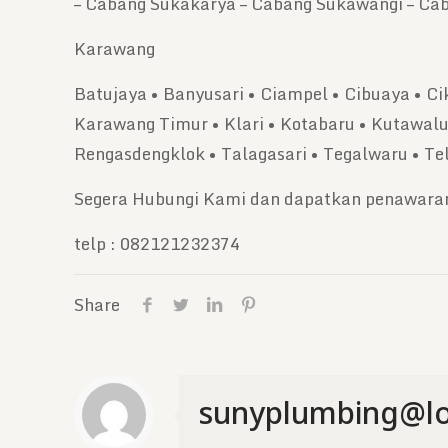
– Cabang Sukakarya – Cabang Sukawangi – C
Karawang
Batujaya • Banyusari • Ciampel • Cibuaya • C
Karawang Timur • Klari • Kotabaru • Kutawalu
Rengasdengklok • Talagasari • Tegalwaru • Te
Segera Hubungi Kami dan dapatkan penawaran
telp : 082121232374
Share
sunyplumbing@lo