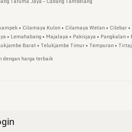
abang Taruma Jaya – Cabang Tambelang
ikampek • Cilamaya Kulon • Cilamaya Wetan • Cilebar • 
ya • Lemahabang • Majalaya • Pakisjaya • Pangkalan • 
lukjambe Barat • Telukjambe Timur • Tempuran • Tirtaj
 dengan harga terbaik
gin