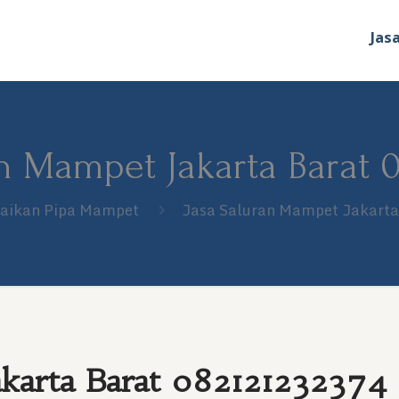
Jas
n Mampet Jakarta Barat 
baikan Pipa Mampet
Jasa Saluran Mampet Jakart
akarta Barat 082121232374