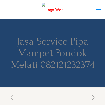
Jasa Service Pipa
Mampet Pondok
Melati 082121232374