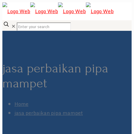
✕
jasa perbaikan pipa
mampet
Home
jasa perbaikan pipa mampet